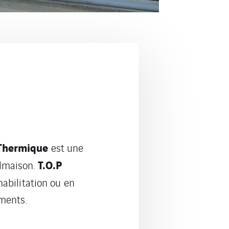
 Thermique
est une
T.O.P
almaison.
habilitation ou en
ments.