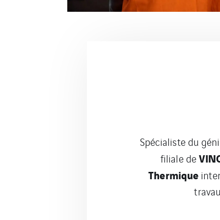
Spécialiste du gén
VINC
filiale de
Thermique
inter
trava