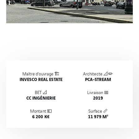
Maître d'ouvrage 🏗️
Architecte 📐✏️
INVESCO REAL ESTATE
PCA-STREAM
BET 📐
Livraison 📅
CC INGÉNIERIE
2019
Montant 💶
Surface 📏
6 200 K€
11 979 M²