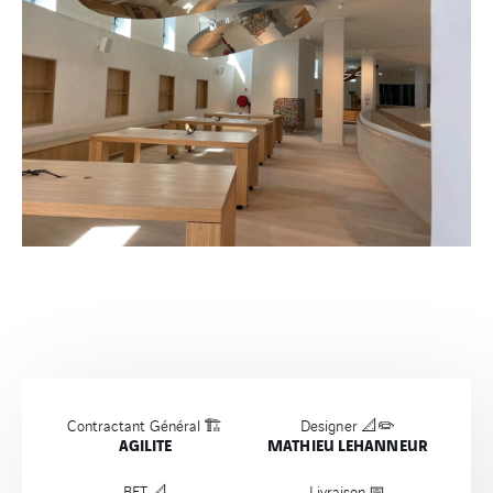
Contractant Général 🏗️
Designer 📐✏️
AGILITE
MATHIEU LEHANNEUR
BET 📐
Livraison 📅