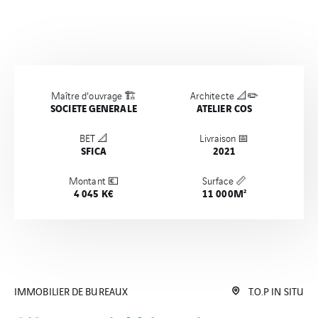
Maître d'ouvrage 🏗️
Architecte 📐✏️
SOCIETE GENERALE
ATELIER COS
BET 📐
Livraison 📅
SFICA
2021
Montant 💶
Surface 📏
4 045 K€
11 000M²
IMMOBILIER DE BUREAUX
T.O.P IN SITU