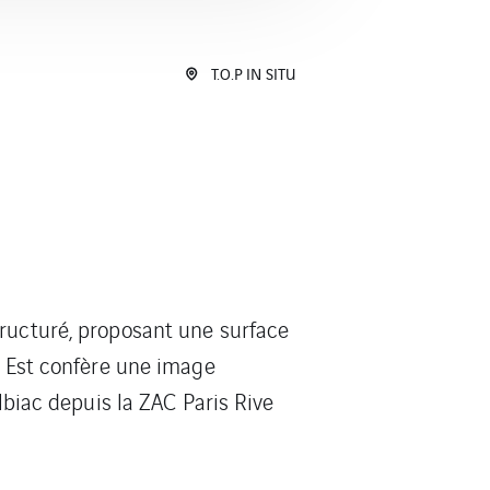
T.O.P IN SITU
tructuré, proposant une surface
e Est confère une image
lbiac depuis la ZAC Paris Rive