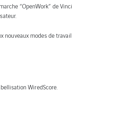
 démarche “OpenWork” de Vinci
sateur.
ux nouveaux modes de travail
ellisation WiredScore​.