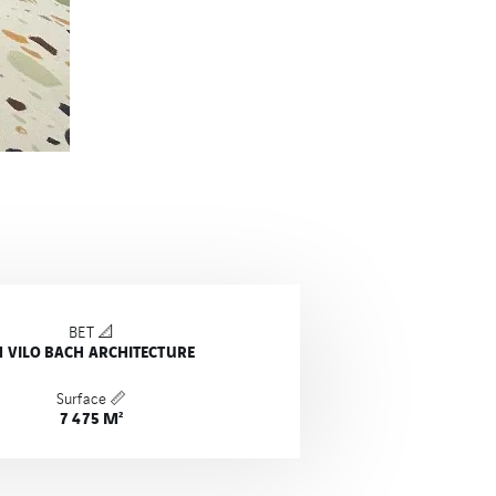
BET 📐
 VILO BACH ARCHITECTURE
Surface 📏
7 475 M²