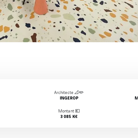
Architecte 📐✏️
INGEROP
M
Montant 💶
3 085 K€